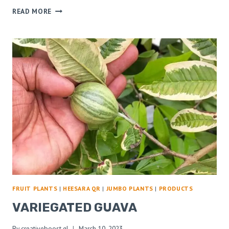
READ MORE
FRUIT PLANTS
|
HEESARA QR
|
JUMBO PLANTS
|
PRODUCTS
VARIEGATED GUAVA
By
creativeboost.gl
March 10, 2023