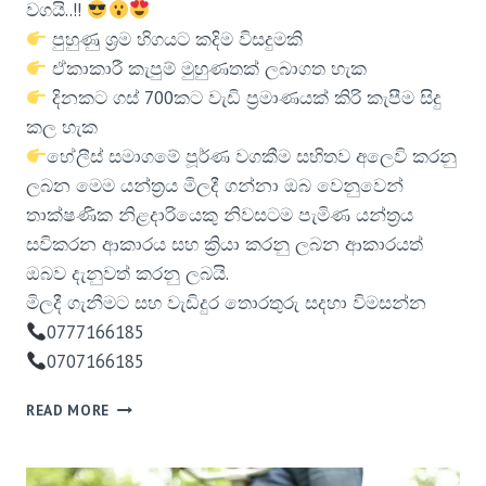
වගයි..!!
පුහුණු ශ්‍රම හිගයට කදිම විසදුමකි
ඒකාකාරී කැපුම් මුහුණතක් ලබාගත හැක
දිනකට ගස් 700කට වැඩි ප්‍රමාණයක් කිරි කැපීම සිදු
කල හැක
හේලීස් සමාගමේ පූර්ණ වගකීම සහිතව අලෙවි කරනු
ලබන මෙම යන්ත්‍රය මිලදී ගන්නා ඔබ වෙනුවෙන්
තාක්ෂණික නිළදාරියෙකු නිවසටම පැමිණ යන්ත්‍රය
සවිකරන ආකාරය සහ ක්‍රියා කරනු ලබන ආකාරයත්
ඔබව දැනුවත් කරනු ලබයි.
මිලදී ගැනීමට සහ වැඩිදුර තොරතුරු සදහා විමසන්න
0777166185
0707166185
READ MORE