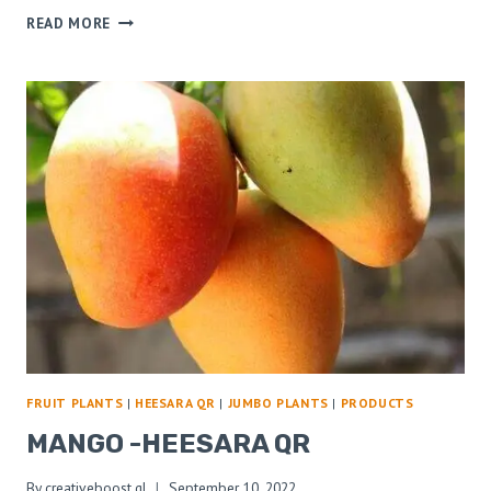
READ MORE
FRUIT PLANTS
|
HEESARA QR
|
JUMBO PLANTS
|
PRODUCTS
MANGO -HEESARA QR
By
creativeboost.gl
September 10, 2022