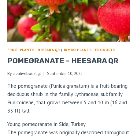
FRUIT PLANTS
|
HEESARA QR
|
JUMBO PLANTS
|
PRODUCTS
POMEGRANATE – HEESARA QR
By
creativeboost.gl
September 10, 2022
The pomegranate (Punica granatum) is a fruit-bearing
deciduous shrub in the family Lythraceae, subfamily
Punicoideae, that grows between 5 and 10 m (16 and
33 ft) tall.
Young pomegranate in Side, Turkey
The pomegranate was originally described throughout