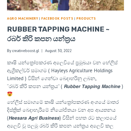
AGRO MACHINERY
|
FACEBOOK POSTS
|
PRODUCTS
RUBBER TAPPING MACHINE ~
රබර් කිරි කපන යන්ත්‍රය
By
creativeboost.gl
August 30, 2022
කෘෂි යන්ත්‍රෝපකරණ අලෙවියේ ප්‍රමුඛයා වන හේලීස්
ඇග්‍රිකල්චර් සමාගම ( Hayleys Agriculture Holdings
Limited ) විසින් ගෙන්වා බෙදාහරිනු ලබන,
“රබර් කිරි කපන යන්ත්‍රය” ( 𝙍𝙪𝙗𝙗𝙚𝙧 𝙏𝙖𝙥𝙥𝙞𝙣𝙜 𝙈𝙖𝙘𝙝𝙞𝙣𝙚 )
හේලීස් සමාගමේ කෘෂි යන්ත්‍රෝපකරණ අංශයේ මාතර
දිස්ත්‍රික් බෙදාහැරීමේ නියෝජිතයා වන අප ආයතනය
(𝙃𝙚𝙚𝙨𝙖𝙧𝙖 𝘼𝙜𝙧𝙞 𝘽𝙪𝙨𝙞𝙣𝙚𝙨𝙨) විසින් පහත රට කලාපයේ
අලෙවි වූ පලමු රබර් කිරි කපන යන්ත්‍රය අලෙවි කල