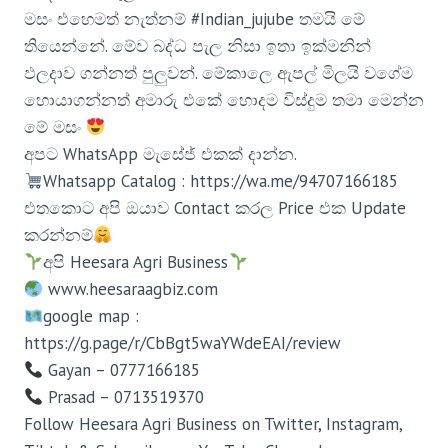
මසං එහෙමත් නැත්නම් #Indian_jujube තමයි මේ
තියෙන්නේ. මේව බද්ධ පැල නිසා ඉතා ඉක්මනින්
ඵලදාව ගන්නත් පුලුවන්. මේකාලෙ ඇපල් මිලයි වගේම
හොයාගන්නත් අමාරු එකේ හොදම විස්දුම තමා මෙන්න
මේ මසං
අපට WhatsApp මැසේජ් එකක් දාන්න.
Whatsapp Catalog : https://wa.me/94707166185
එතකොට අපි ඔයාව Contact කරල Price එක Update
කරන්නම්
අපි Heesara Agri Business
www.heesaraagbiz.com
google map :
https://g.page/r/CbBgt5waYWdeEAI/review
Gayan – 0777166185
Prasad – 0713519370
Follow Heesara Agri Business on Twitter, Instagram,