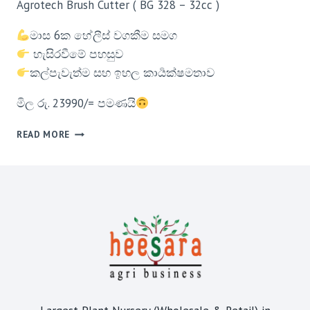
Agrotech Brush Cutter ( BG 328 – 32cc )
මාස 6ක හේලීස් වගකීම සමග
හැසිරවීමේ පහසුව
කල්පැවැත්ම සහ ඉහල කාර්‍යක්ෂමතාව
මිල රු. 23990/= පමණයි
READ MORE