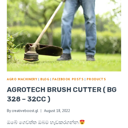
AGRO MACHINERY
|
BLOG
|
FACEBOOK POSTS
|
PRODUCTS
AGROTECH BRUSH CUTTER ( BG
328 – 32CC )
By
creativeboost.gl
August 18, 2022
ඔබේ ගෙවත්ත ඔබම හැඩකරගන්න.