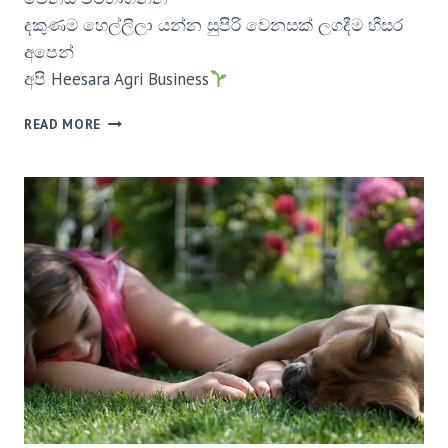
දකුණම හෙල්ලිලා යන්න සුපිරි වෙනසක් ලගදීම හීසර
අපෙන්
අපි Heesara Agri Business
READ MORE