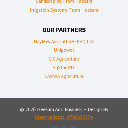
Landscaping From Heesara
Irrigation Systems From Heesara
OUR PARTNERS
Hayleys Agriculture (Pvt) Ltd.
Unipower
CIC Agriculture
AgStar PLC
LAKWA Agriculture
© 2026 Heesara Agri Business ~ Design By
CreativeBoost
0706652274