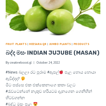
FRUIT PLANTS
|
HEESARA QR
|
JUMBO PLANTS
|
PRODUCTS
බද්ද මසං INDIAN JUJUBE (MASAN)
By
creativeboost.gl
October 24, 2022
#News බලලා රට පුරාම #ඇපල්
පැල හොය හොයා
ඇවිද්දද?
මීට පස්සෙ එක එක්කෙනාගෙ කතා වලට
#රැවටෙන්නේ නැතුව හරියටම දැනගෙන ගෙනිහින්
හිටවගන්න
#බද්ධ මසං පැල