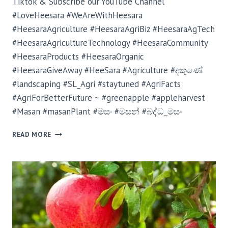
Tiktok & Subscribe our YouTube Channel
#LoveHeesara #WeAreWithHeesara
#HeesaraAgriculture #HeesaraAgriBiz #HeesaraAgTech
#HeesaraAgricultureTechnology #HeesaraCommunity
#HeesaraProducts #HeesaraOrganic
#HeesaraGiveAway #HeeSara #Agriculture #දකුණේ
#landscaping #SL_Agri #staytuned #AgriFacts
#AgriForBetterFuture ~ #greenapple #appleharvest
#Masan #masanPlant #මසං #මසන් #බද්ධ_මසං
READ MORE