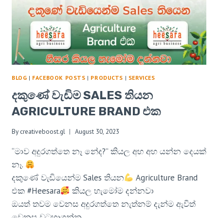
BLOG
|
FACEBOOK POSTS
|
PRODUCTS
|
SERVICES
දකුණේ වැඩිම SALES තියන
AGRICULTURE BRAND එක
By
creativeboost.gl
August 30, 2023
“මාව අදුරගත්තෙ නෑ නේද?” කියල අහ අහ යන්න දෙයක්
නෑ.
දකුණේ වැඩියෙන්ම Sales තියන
Agriculture Brand
එක #Heesara
කියල හැමෝම දන්නවා
ඔයත් තවම වෙනස අදුරගත්තෙ නැත්නම් දැන්ම ඇවිත්
වෙනස වටහාගන්න